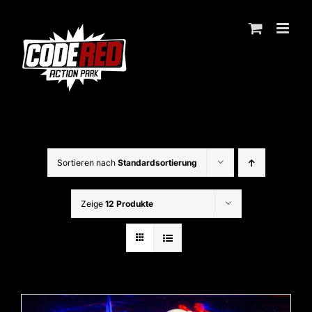
Zum
Inhalt
springen
Sortieren nach
Standardsortierung
Zeige
12 Produkte