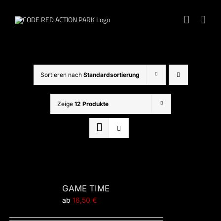
Zum
Inhalt
springen
Sortieren nach
Standardsortierung
Zeige
12 Produkte
GAME TIME
ab
16,50
€