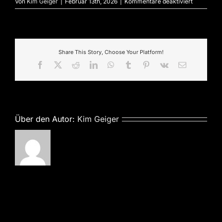
für
Von
Kim Geiger
|
Februar 13th, 2026
|
Kommentare deaktiviert
Share This Story, Choose Your Platform!
Facebook
X
Reddit
LinkedIn
WhatsApp
Tumblr
Pinterest
Vk
E-
Mail
Über den Autor:
Kim Geiger