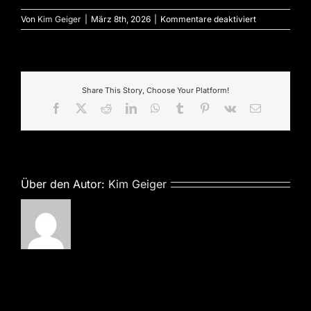
für
Von
Kim Geiger
|
März 8th, 2026
|
Kommentare deaktiviert
Share This Story, Choose Your Platform!
Facebook
X
Reddit
LinkedIn
WhatsApp
Tumblr
Pinterest
Vk
E-
Mail
Über den Autor:
Kim Geiger