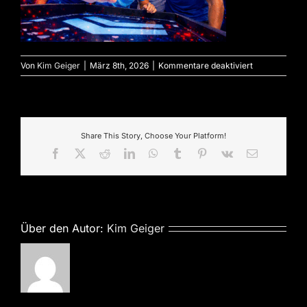
für
Von
Kim Geiger
|
März 8th, 2026
|
Kommentare deaktiviert
Share This Story, Choose Your Platform!
Facebook
X
Reddit
LinkedIn
WhatsApp
Tumblr
Pinterest
Vk
E-
Mail
Über den Autor:
Kim Geiger