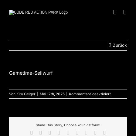
Zum
Inhalt
springen
Zurück
Gametime-Seilwurf
für
Von
Kim Geiger
|
Mai 17th, 2025
|
Kommentare deaktiviert
Gametime-
Seilwurf
Share This Story, Choose Your Platform!
Facebook
X
Reddit
LinkedIn
WhatsApp
Tumblr
Pinterest
Vk
E-