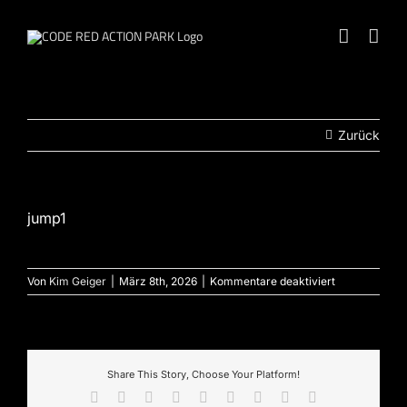
Zum
Inhalt
springen
Zurück
jump1
für
Von
Kim Geiger
|
März 8th, 2026
|
Kommentare deaktiviert
jump1
Share This Story, Choose Your Platform!
Facebook
X
Reddit
LinkedIn
WhatsApp
Tumblr
Pinterest
Vk
E-