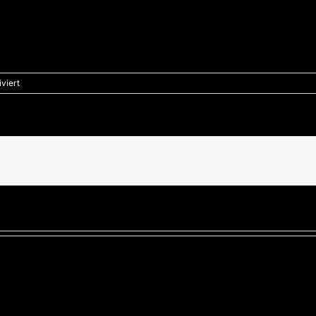
für
viert