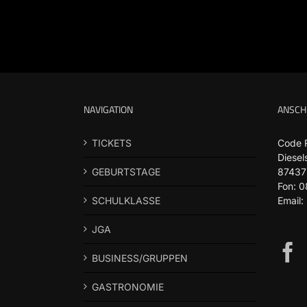
NAVIGATION
ANSCH
TICKETS
Code 
Diesel
GEBURTSTAGE
87437
Fon: 
SCHULKLASSE
Email:
JGA
BUSINESS/GRUPPEN
GASTRONOMIE